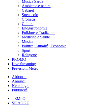
Musica Sarda
Ambiente e natura
Cabaret
Spettacolo
Cronaca
Cultura
Enogastronomia
Folklore e Tradizione
Medicina e Salute
Musica
Politica, Attualità, Economia
Sport
Religione
PROMO
Live Streaming
Previsioni Meteo
Abbonati
Annunci
Necrologie
Pubblicità
TEMPO
SPIAGGE