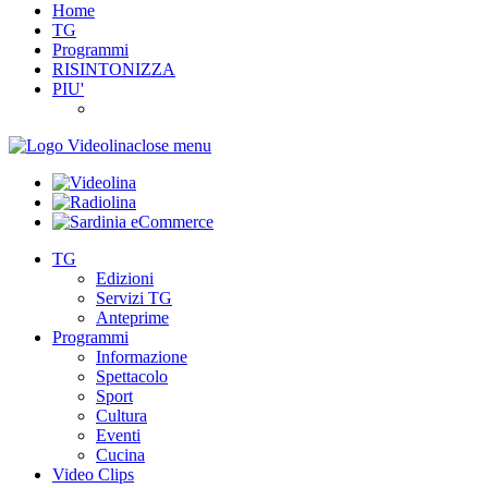
Home
TG
Programmi
RISINTONIZZA
PIU'
close menu
TG
Edizioni
Servizi TG
Anteprime
Programmi
Informazione
Spettacolo
Sport
Cultura
Eventi
Cucina
Video Clips