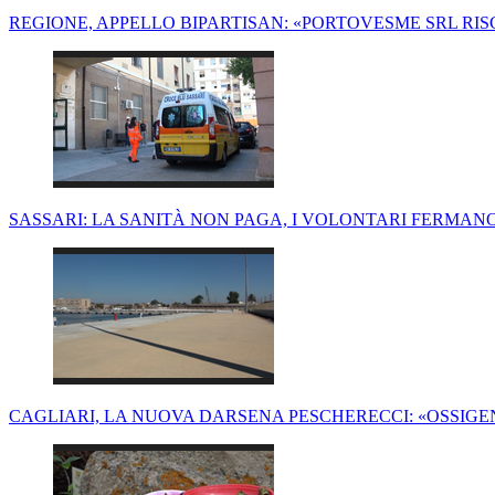
REGIONE, APPELLO BIPARTISAN: «PORTOVESME SRL RIS
SASSARI: LA SANITÀ NON PAGA, I VOLONTARI FERMA
CAGLIARI, LA NUOVA DARSENA PESCHERECCI: «OSSIGE