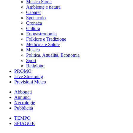
Musica Sarda
Ambiente e natura
Cabaret
Spettacolo
Cronaca
Cultura
Enogastronomia
Folklore e Tradizione
Medicina e Salute
Musica
Politica, Attualità, Economia
Sport
Religione
PROMO
Live Streaming
Previsioni Meteo
Abbonati
Annunci
Necrologie
Pubblicità
TEMPO
SPIAGGE