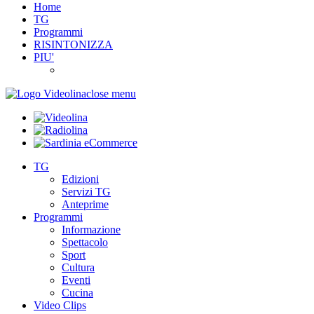
Home
TG
Programmi
RISINTONIZZA
PIU'
close menu
TG
Edizioni
Servizi TG
Anteprime
Programmi
Informazione
Spettacolo
Sport
Cultura
Eventi
Cucina
Video Clips