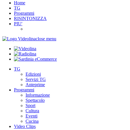
Home
TG
Programmi
RISINTONIZZA
PIU'
close menu
TG
Edizioni
Servizi TG
Anteprime
Programmi
Informazione
Spettacolo
Sport
Cultura
Eventi
Cucina
Video Clips