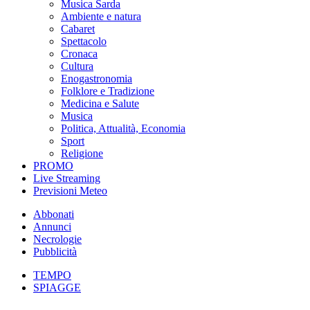
Musica Sarda
Ambiente e natura
Cabaret
Spettacolo
Cronaca
Cultura
Enogastronomia
Folklore e Tradizione
Medicina e Salute
Musica
Politica, Attualità, Economia
Sport
Religione
PROMO
Live Streaming
Previsioni Meteo
Abbonati
Annunci
Necrologie
Pubblicità
TEMPO
SPIAGGE