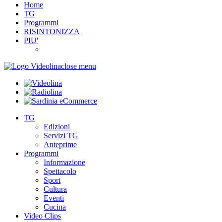
Home
TG
Programmi
RISINTONIZZA
PIU'
close menu
TG
Edizioni
Servizi TG
Anteprime
Programmi
Informazione
Spettacolo
Sport
Cultura
Eventi
Cucina
Video Clips