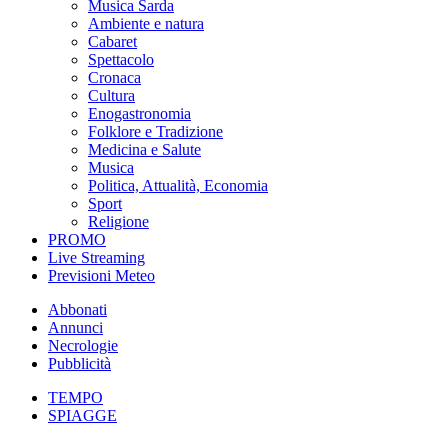
Musica Sarda
Ambiente e natura
Cabaret
Spettacolo
Cronaca
Cultura
Enogastronomia
Folklore e Tradizione
Medicina e Salute
Musica
Politica, Attualità, Economia
Sport
Religione
PROMO
Live Streaming
Previsioni Meteo
Abbonati
Annunci
Necrologie
Pubblicità
TEMPO
SPIAGGE