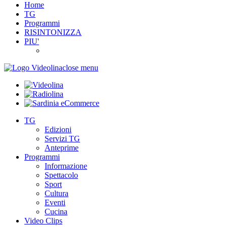
Home
TG
Programmi
RISINTONIZZA
PIU'
close menu
TG
Edizioni
Servizi TG
Anteprime
Programmi
Informazione
Spettacolo
Sport
Cultura
Eventi
Cucina
Video Clips