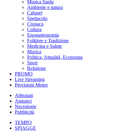
Musica Sarda
Ambiente e natura
Cabaret
Spettacolo
Cronaca
Cultura
Enogastronomia
Folklore e Tradizione
Medicina e Salute
Musica
Politica, Attualità, Economia
Sport
Religione
PROMO
Live Streaming
Previsioni Meteo
Abbonati
Annunci
Necrologie
Pubblicità
TEMPO
SPIAGGE