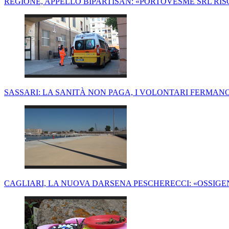
REGIONE, APPELLO BIPARTISAN: «PORTOVESME SRL RIS
SASSARI: LA SANITÀ NON PAGA, I VOLONTARI FERMA
CAGLIARI, LA NUOVA DARSENA PESCHERECCI: «OSSIGE