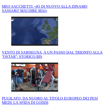
MEO SACCHETTI: «IO DI NUOVO ALLA DINAMO
SASSARI? MAI DIRE MAI»
VENTO DI SARDEGNA, A UN PASSO DAL TRIONFO ALLA
''OSTAR'': STORICO BIS
PUGILATO, DA NUORO AL TITOLO EUROPEO DEI PESI
MEDI: LA SFIDA DI GODDI