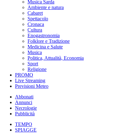
Musica Sarda
Ambiente e natura
Cabaret
Spettacolo
Cronaca
Cultura
Enogastronomia
Folklore e Tradizione
Medicina e Salute
Musica
Politica, Attualità, Economia
Sport
Religione
PROMO
Live Streaming
Previsioni Meteo
Abbonati
Annunci
Necrologie
Pubblicità
TEMPO
SPIAGGE