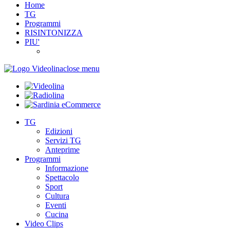
Home
TG
Programmi
RISINTONIZZA
PIU'
close menu
TG
Edizioni
Servizi TG
Anteprime
Programmi
Informazione
Spettacolo
Sport
Cultura
Eventi
Cucina
Video Clips