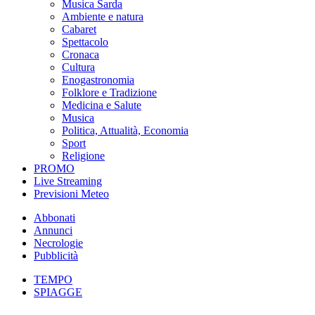
Musica Sarda
Ambiente e natura
Cabaret
Spettacolo
Cronaca
Cultura
Enogastronomia
Folklore e Tradizione
Medicina e Salute
Musica
Politica, Attualità, Economia
Sport
Religione
PROMO
Live Streaming
Previsioni Meteo
Abbonati
Annunci
Necrologie
Pubblicità
TEMPO
SPIAGGE