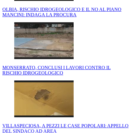
OLBIA, RISCHIO IDROGEOLOGICO E IL NO AL PIANO
MANCINI: INDAGA LA PROCURA
MONSERRATO, CONCLUSI I LAVORI CONTRO IL
RISCHIO IDROGEOLOGICO
VILLASPECIOSA, A PEZZI LE CASE POPOLARI: APPELLO
DEL SINDACO AD AREA