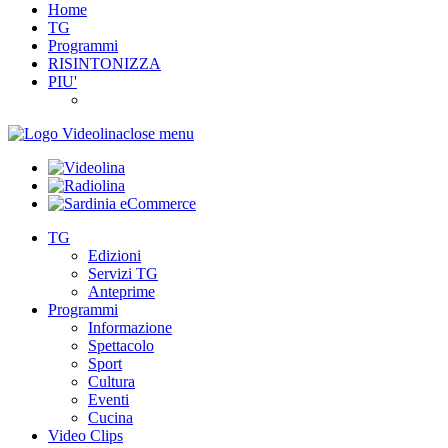
Home
TG
Programmi
RISINTONIZZA
PIU'
close menu
TG
Edizioni
Servizi TG
Anteprime
Programmi
Informazione
Spettacolo
Sport
Cultura
Eventi
Cucina
Video Clips