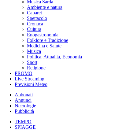
Musica Sarda
Ambiente e natura
Cabaret
Spettacolo
Cronaca
Cultura
Enogastronomia
Folklore e Tradizione
Medicina e Salute
Musica
Politica, Attualità, Economia
Sport
Religione
PROMO
Live Streaming
Previsioni Meteo
Abbonati
Annunci
Necrologie
Pubblicità
TEMPO
SPIAGGE