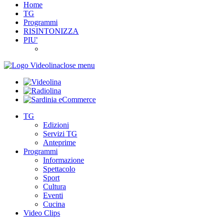
Home
TG
Programmi
RISINTONIZZA
PIU'
close menu
TG
Edizioni
Servizi TG
Anteprime
Programmi
Informazione
Spettacolo
Sport
Cultura
Eventi
Cucina
Video Clips