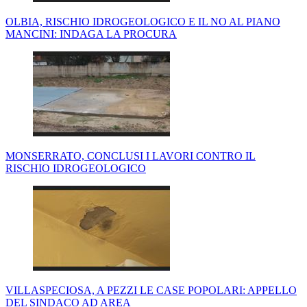
OLBIA, RISCHIO IDROGEOLOGICO E IL NO AL PIANO
MANCINI: INDAGA LA PROCURA
MONSERRATO, CONCLUSI I LAVORI CONTRO IL
RISCHIO IDROGEOLOGICO
VILLASPECIOSA, A PEZZI LE CASE POPOLARI: APPELLO
DEL SINDACO AD AREA