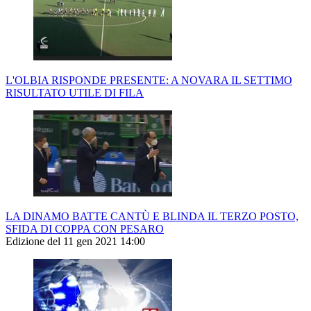
L'OLBIA RISPONDE PRESENTE: A NOVARA IL SETTIMO
RISULTATO UTILE DI FILA
LA DINAMO BATTE CANTÙ E BLINDA IL TERZO POSTO,
SFIDA DI COPPA CON PESARO
Edizione del 11 gen 2021 14:00