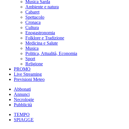
Musica Sarda
Ambiente e natura
Cabaret
Spettacolo
Cronaca
Cultura
Enogastronomia
Folklore e Tradizione
Medicina e Salute
Musica
Politica, Attualità, Economia
Sport
Religione
PROMO
Live Streaming
Previsioni Meteo
Abbonati
Annunci
Necrologie
Pubblicità
TEMPO
SPIAGGE