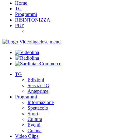
Home
TG
Programmi
RISINTONIZZA
PIU'
close menu
TG
Edizioni
Servizi TG
Anteprime
Programmi
Informazione
Spettacolo
Sport
Cultura
Eventi
Cucina
Video Clips