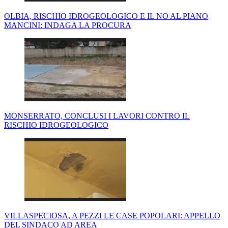
OLBIA, RISCHIO IDROGEOLOGICO E IL NO AL PIANO
MANCINI: INDAGA LA PROCURA
MONSERRATO, CONCLUSI I LAVORI CONTRO IL
RISCHIO IDROGEOLOGICO
VILLASPECIOSA, A PEZZI LE CASE POPOLARI: APPELLO
DEL SINDACO AD AREA