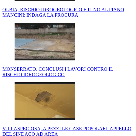
OLBIA, RISCHIO IDROGEOLOGICO E IL NO AL PIANO
MANCINI: INDAGA LA PROCURA
MONSERRATO, CONCLUSI I LAVORI CONTRO IL
RISCHIO IDROGEOLOGICO
VILLASPECIOSA, A PEZZI LE CASE POPOLARI: APPELLO
DEL SINDACO AD AREA