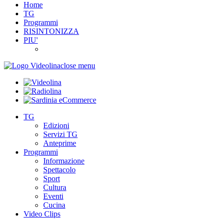
Home
TG
Programmi
RISINTONIZZA
PIU'
close menu
TG
Edizioni
Servizi TG
Anteprime
Programmi
Informazione
Spettacolo
Sport
Cultura
Eventi
Cucina
Video Clips