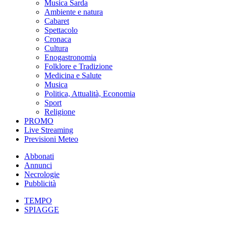
Musica Sarda
Ambiente e natura
Cabaret
Spettacolo
Cronaca
Cultura
Enogastronomia
Folklore e Tradizione
Medicina e Salute
Musica
Politica, Attualità, Economia
Sport
Religione
PROMO
Live Streaming
Previsioni Meteo
Abbonati
Annunci
Necrologie
Pubblicità
TEMPO
SPIAGGE