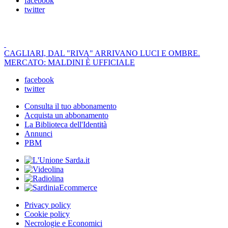
facebook
twitter
CAGLIARI, DAL "RIVA" ARRIVANO LUCI E OMBRE.
MERCATO: MALDINI È UFFICIALE
facebook
twitter
Consulta il tuo abbonamento
Acquista un abbonamento
La Biblioteca dell'Identità
Annunci
PBM
Privacy policy
Cookie policy
Necrologie e Economici