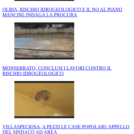
OLBIA, RISCHIO IDROGEOLOGICO E IL NO AL PIANO
MANCINI: INDAGA LA PROCURA
MONSERRATO, CONCLUSI I LAVORI CONTRO IL
RISCHIO IDROGEOLOGICO
VILLASPECIOSA, A PEZZI LE CASE POPOLARI: APPELLO
DEL SINDACO AD AREA