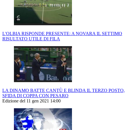
L'OLBIA RISPONDE PRESENTE: A NOVARA IL SETTIMO
RISULTATO UTILE DI FILA
LA DINAMO BATTE CANTÙ E BLINDA IL TERZO POSTO,
SFIDA DI COPPA CON PESARO
Edizione del 11 gen 2021 14:00