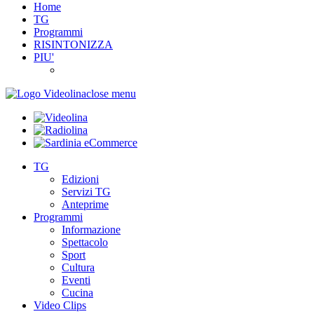
Home
TG
Programmi
RISINTONIZZA
PIU'
close menu
TG
Edizioni
Servizi TG
Anteprime
Programmi
Informazione
Spettacolo
Sport
Cultura
Eventi
Cucina
Video Clips