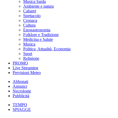
Musica Sarda
Ambiente e natura
Cabaret
Spettacolo
Cronaca
Cultura
Enogastronomia
Folklore e Tradizione
Medicina e Salute
Musica
Politica, Attualità, Economia
Sport
Religione
PROMO
Live Streaming
Previsioni Meteo
Abbonati
Annunci
Necrologie
Pubblicità
TEMPO
SPIAGGE