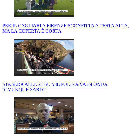
PER IL CAGLIARI A FIRENZE SCONFITTA A TESTA ALTA,
MA LA COPERTA È CORTA
STASERA ALLE 21 SU VIDEOLINA VA IN ONDA
''OVUNQUE SARDI''