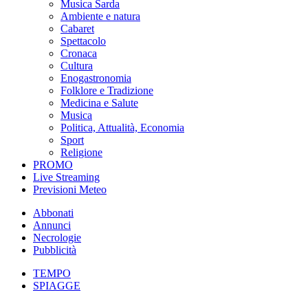
Musica Sarda
Ambiente e natura
Cabaret
Spettacolo
Cronaca
Cultura
Enogastronomia
Folklore e Tradizione
Medicina e Salute
Musica
Politica, Attualità, Economia
Sport
Religione
PROMO
Live Streaming
Previsioni Meteo
Abbonati
Annunci
Necrologie
Pubblicità
TEMPO
SPIAGGE