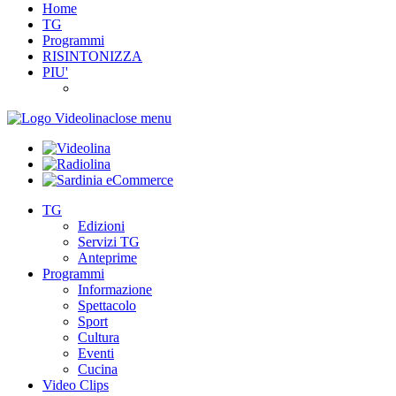
Home
TG
Programmi
RISINTONIZZA
PIU'
close menu
TG
Edizioni
Servizi TG
Anteprime
Programmi
Informazione
Spettacolo
Sport
Cultura
Eventi
Cucina
Video Clips