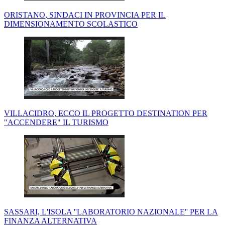
ORISTANO, SINDACI IN PROVINCIA PER IL
DIMENSIONAMENTO SCOLASTICO
VILLACIDRO, ECCO IL PROGETTO DESTINATION PER
"ACCENDERE" IL TURISMO
SASSARI, L'ISOLA ''LABORATORIO NAZIONALE'' PER LA
FINANZA ALTERNATIVA