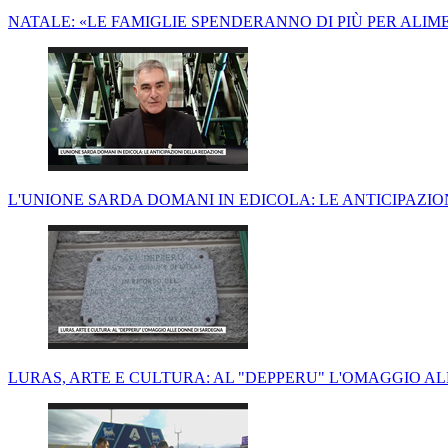
NATALE: «LE FAMIGLIE SPENDERANNO DI PIÙ PER ALIM
L'UNIONE SARDA DOMANI IN EDICOLA: LE ANTICIPAZI
LURAS, ARTE E CULTURA: AL "DEPPERU" L'OMAGGIO A