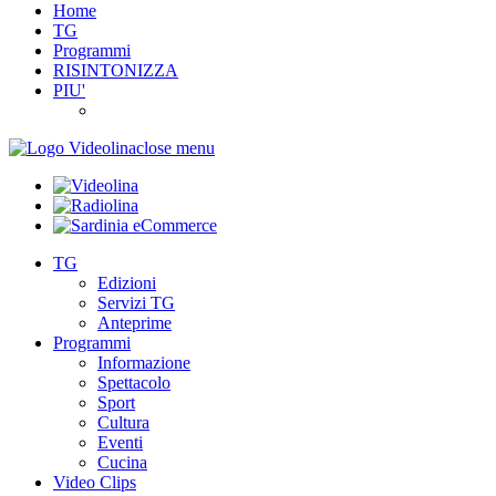
Home
TG
Programmi
RISINTONIZZA
PIU'
close menu
TG
Edizioni
Servizi TG
Anteprime
Programmi
Informazione
Spettacolo
Sport
Cultura
Eventi
Cucina
Video Clips