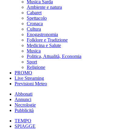
Musica Sarda
Ambiente e natura
Cabaret
Spettacolo
Cronaca
Cultura
Enogastronomia
Folklore e Tradizione
Medicina e Salute
Musica
Politica, Attualità, Economia
Sport
Religione
PROMO
Live Streaming
Previsioni Meteo
Abbonati
Annunci
Necrologie
Pubblicità
TEMPO
SPIAGGE