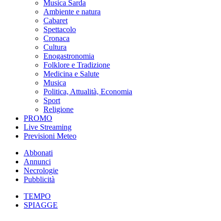
Musica Sarda
Ambiente e natura
Cabaret
Spettacolo
Cronaca
Cultura
Enogastronomia
Folklore e Tradizione
Medicina e Salute
Musica
Politica, Attualità, Economia
Sport
Religione
PROMO
Live Streaming
Previsioni Meteo
Abbonati
Annunci
Necrologie
Pubblicità
TEMPO
SPIAGGE