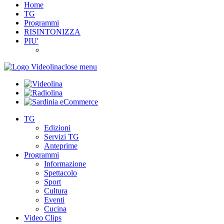
Home
TG
Programmi
RISINTONIZZA
PIU'
close menu
TG
Edizioni
Servizi TG
Anteprime
Programmi
Informazione
Spettacolo
Sport
Cultura
Eventi
Cucina
Video Clips