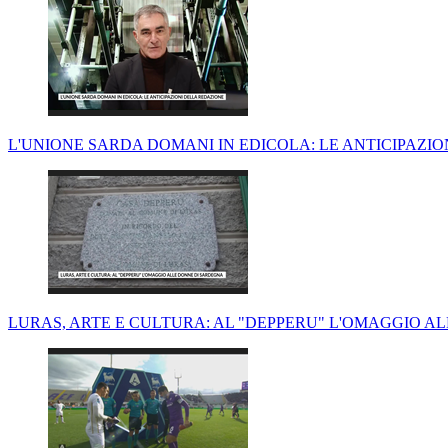
L'UNIONE SARDA DOMANI IN EDICOLA: LE ANTICIPAZI
LURAS, ARTE E CULTURA: AL "DEPPERU" L'OMAGGIO A