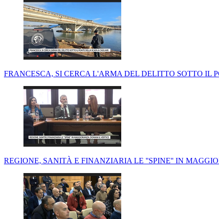
FRANCESCA, SI CERCA L'ARMA DEL DELITTO SOTTO IL 
REGIONE, SANITÀ E FINANZIARIA LE ''SPINE'' IN MAGG