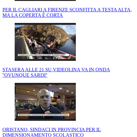
PER IL CAGLIARI A FIRENZE SCONFITTA A TESTA ALTA,
MA LA COPERTA È CORTA
STASERA ALLE 21 SU VIDEOLINA VA IN ONDA
''OVUNQUE SARDI''
ORISTANO, SINDACI IN PROVINCIA PER IL
DIMENSIONAMENTO SCOLASTICO