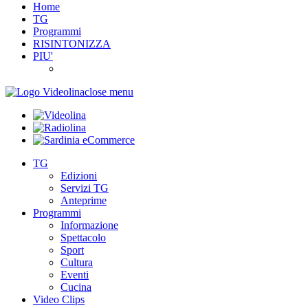
Home
TG
Programmi
RISINTONIZZA
PIU'
close menu
TG
Edizioni
Servizi TG
Anteprime
Programmi
Informazione
Spettacolo
Sport
Cultura
Eventi
Cucina
Video Clips