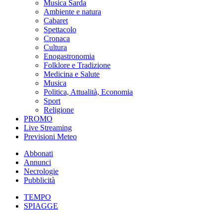
Musica Sarda
Ambiente e natura
Cabaret
Spettacolo
Cronaca
Cultura
Enogastronomia
Folklore e Tradizione
Medicina e Salute
Musica
Politica, Attualità, Economia
Sport
Religione
PROMO
Live Streaming
Previsioni Meteo
Abbonati
Annunci
Necrologie
Pubblicità
TEMPO
SPIAGGE