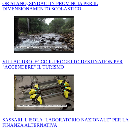
ORISTANO, SINDACI IN PROVINCIA PER IL
DIMENSIONAMENTO SCOLASTICO
VILLACIDRO, ECCO IL PROGETTO DESTINATION PER
"ACCENDERE" IL TURISMO
SASSARI, L'ISOLA ''LABORATORIO NAZIONALE'' PER LA
FINANZA ALTERNATIVA