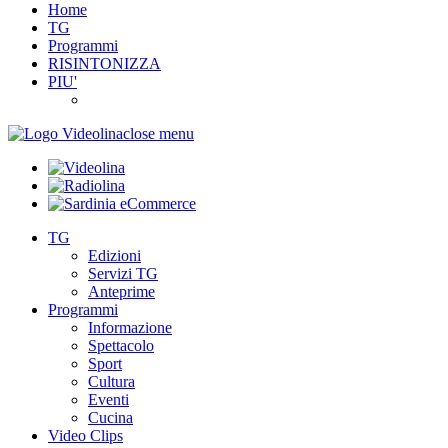
Home
TG
Programmi
RISINTONIZZA
PIU'
close menu
TG
Edizioni
Servizi TG
Anteprime
Programmi
Informazione
Spettacolo
Sport
Cultura
Eventi
Cucina
Video Clips