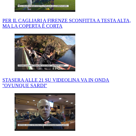
PER IL CAGLIARI A FIRENZE SCONFITTA A TESTA ALTA,
MA LA COPERTA È CORTA
STASERA ALLE 21 SU VIDEOLINA VA IN ONDA
''OVUNQUE SARDI''