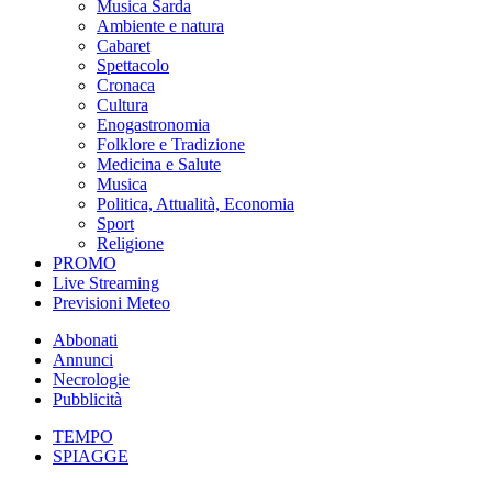
Musica Sarda
Ambiente e natura
Cabaret
Spettacolo
Cronaca
Cultura
Enogastronomia
Folklore e Tradizione
Medicina e Salute
Musica
Politica, Attualità, Economia
Sport
Religione
PROMO
Live Streaming
Previsioni Meteo
Abbonati
Annunci
Necrologie
Pubblicità
TEMPO
SPIAGGE