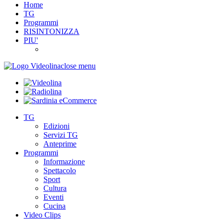
Home
TG
Programmi
RISINTONIZZA
PIU'
close menu
TG
Edizioni
Servizi TG
Anteprime
Programmi
Informazione
Spettacolo
Sport
Cultura
Eventi
Cucina
Video Clips