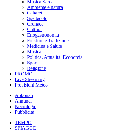
Musica Sarda
Ambiente e natura
Cabaret
Spettacolo
Cronaca
Cultura
Enogastronomia
Folklore e Tradizione
Medicina e Salute
Musica
Politica, Attualità, Economia
Sport
Religione
PROMO
Live Streaming
Previsioni Meteo
Abbonati
Annunci
Necrologie
Pubblicità
TEMPO
SPIAGGE