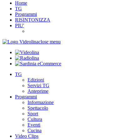
Home
TG
Programmi
RISINTONIZZA
PIU'
close menu
TG
Edizioni
Servizi TG
Anteprime
Programmi
Informazione
Spettacolo
Sport
Cultura
Eventi
Cucina
Video Clips