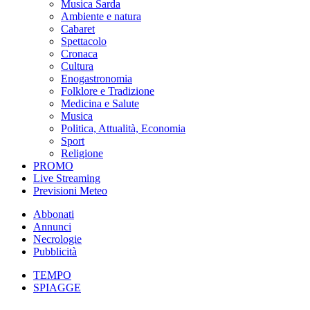
Musica Sarda
Ambiente e natura
Cabaret
Spettacolo
Cronaca
Cultura
Enogastronomia
Folklore e Tradizione
Medicina e Salute
Musica
Politica, Attualità, Economia
Sport
Religione
PROMO
Live Streaming
Previsioni Meteo
Abbonati
Annunci
Necrologie
Pubblicità
TEMPO
SPIAGGE