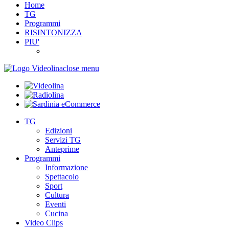
Home
TG
Programmi
RISINTONIZZA
PIU'
close menu
TG
Edizioni
Servizi TG
Anteprime
Programmi
Informazione
Spettacolo
Sport
Cultura
Eventi
Cucina
Video Clips