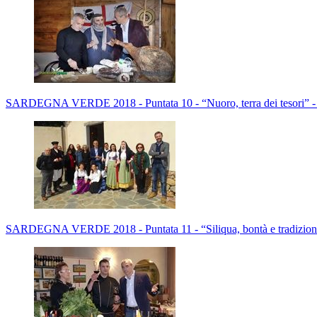
SARDEGNA VERDE 2018 - Puntata 10 - “Nuoro, terra dei tesori” -
SARDEGNA VERDE 2018 - Puntata 11 - “Siliqua, bontà e tradizioni