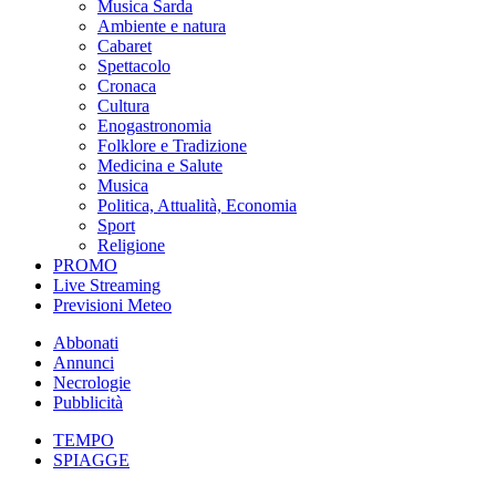
Musica Sarda
Ambiente e natura
Cabaret
Spettacolo
Cronaca
Cultura
Enogastronomia
Folklore e Tradizione
Medicina e Salute
Musica
Politica, Attualità, Economia
Sport
Religione
PROMO
Live Streaming
Previsioni Meteo
Abbonati
Annunci
Necrologie
Pubblicità
TEMPO
SPIAGGE