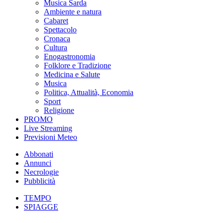
Musica Sarda
Ambiente e natura
Cabaret
Spettacolo
Cronaca
Cultura
Enogastronomia
Folklore e Tradizione
Medicina e Salute
Musica
Politica, Attualità, Economia
Sport
Religione
PROMO
Live Streaming
Previsioni Meteo
Abbonati
Annunci
Necrologie
Pubblicità
TEMPO
SPIAGGE