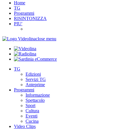
Home
TG
Programmi
RISINTONIZZA
PIU'
close menu
TG
Edizioni
Servizi TG
Anteprime
Programmi
Informazione
Spettacolo
Sport
Cultura
Eventi
Cucina
Video Clips