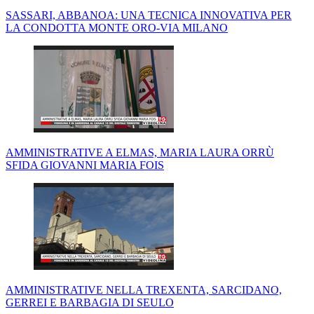
SASSARI, ABBANOA: UNA TECNICA INNOVATIVA PER
LA CONDOTTA MONTE ORO-VIA MILANO
AMMINISTRATIVE A ELMAS, MARIA LAURA ORRÙ
SFIDA GIOVANNI MARIA FOIS
AMMINISTRATIVE NELLA TREXENTA, SARCIDANO,
GERREI E BARBAGIA DI SEULO