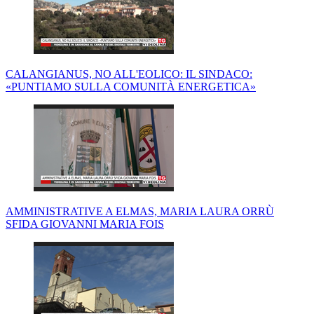
CALANGIANUS, NO ALL'EOLICO: IL SINDACO:
«PUNTIAMO SULLA COMUNITÀ ENERGETICA»
AMMINISTRATIVE A ELMAS, MARIA LAURA ORRÙ
SFIDA GIOVANNI MARIA FOIS