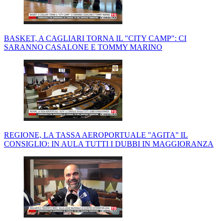
BASKET, A CAGLIARI TORNA IL "CITY CAMP": CI
SARANNO CASALONE E TOMMY MARINO
REGIONE, LA TASSA AEROPORTUALE ''AGITA'' IL
CONSIGLIO: IN AULA TUTTI I DUBBI IN MAGGIORANZA