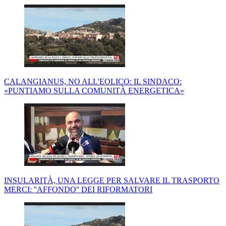
CALANGIANUS, NO ALL'EOLICO: IL SINDACO:
«PUNTIAMO SULLA COMUNITÀ ENERGETICA»
INSULARITÀ, UNA LEGGE PER SALVARE IL TRASPORTO
MERCI: ''AFFONDO'' DEI RIFORMATORI