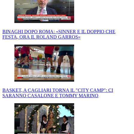
BINAGHI DOPO ROMA: «SINNER E IL DOPPIO CHE
FESTA, ORA IL ROLAND GARROS»
BASKET, A CAGLIARI TORNA IL "CITY CAMP": CI
SARANNO CASALONE E TOMMY MARINO