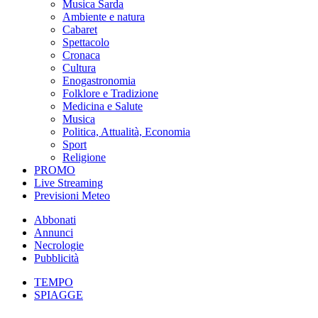
Musica Sarda
Ambiente e natura
Cabaret
Spettacolo
Cronaca
Cultura
Enogastronomia
Folklore e Tradizione
Medicina e Salute
Musica
Politica, Attualità, Economia
Sport
Religione
PROMO
Live Streaming
Previsioni Meteo
Abbonati
Annunci
Necrologie
Pubblicità
TEMPO
SPIAGGE