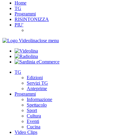
Home
TG
Programmi
RISINTONIZZA
PIU'
close menu
TG
Edizioni
Servizi TG
Anteprime
Programmi
Informazione
Spettacolo
Sport
Cultura
Eventi
Cucina
Video Clips