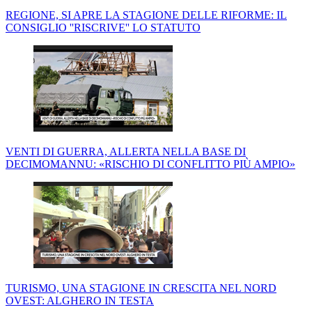
REGIONE, SI APRE LA STAGIONE DELLE RIFORME: IL
CONSIGLIO ''RISCRIVE'' LO STATUTO
VENTI DI GUERRA, ALLERTA NELLA BASE DI
DECIMOMANNU: «RISCHIO DI CONFLITTO PIÙ AMPIO»
TURISMO, UNA STAGIONE IN CRESCITA NEL NORD
OVEST: ALGHERO IN TESTA