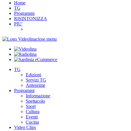
Home
TG
Programmi
RISINTONIZZA
PIU'
close menu
TG
Edizioni
Servizi TG
Anteprime
Programmi
Informazione
Spettacolo
Sport
Cultura
Eventi
Cucina
Video Clips