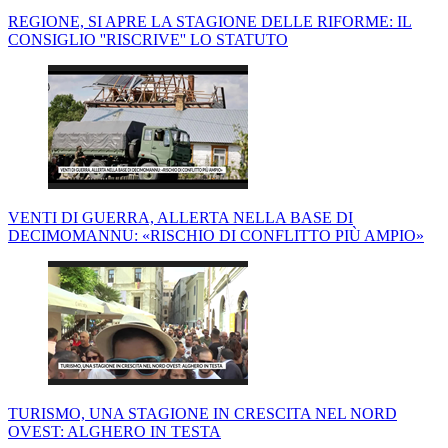
REGIONE, SI APRE LA STAGIONE DELLE RIFORME: IL
CONSIGLIO ''RISCRIVE'' LO STATUTO
VENTI DI GUERRA, ALLERTA NELLA BASE DI
DECIMOMANNU: «RISCHIO DI CONFLITTO PIÙ AMPIO»
TURISMO, UNA STAGIONE IN CRESCITA NEL NORD
OVEST: ALGHERO IN TESTA