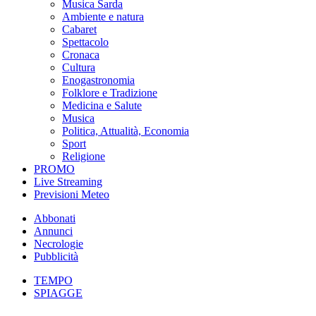
Musica Sarda
Ambiente e natura
Cabaret
Spettacolo
Cronaca
Cultura
Enogastronomia
Folklore e Tradizione
Medicina e Salute
Musica
Politica, Attualità, Economia
Sport
Religione
PROMO
Live Streaming
Previsioni Meteo
Abbonati
Annunci
Necrologie
Pubblicità
TEMPO
SPIAGGE